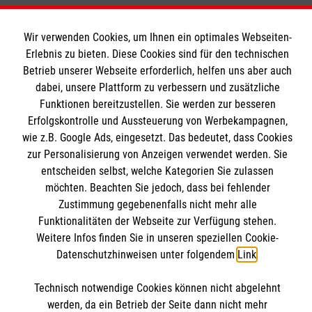
Eure SV
Wir verwenden Cookies, um Ihnen ein optimales Webseiten-
Erlebnis zu bieten. Diese Cookies sind für den technischen
Betrieb unserer Webseite erforderlich, helfen uns aber auch
dabei, unsere Plattform zu verbessern und zusätzliche
Funktionen bereitzustellen. Sie werden zur besseren
Erfolgskontrolle und Aussteuerung von Werbekampagnen,
Das St.-Bernhard-Gymnasium
wie z.B. Google Ads, eingesetzt. Das bedeutet, dass Cookies
zur Personalisierung von Anzeigen verwendet werden. Sie
entscheiden selbst, welche Kategorien Sie zulassen
Schulprofil
möchten. Beachten Sie jedoch, dass bei fehlender
Anmeldung
Zustimmung gegebenenfalls nicht mehr alle
Informationen
Funktionalitäten der Webseite zur Verfügung stehen.
Beratungsangebote
Weitere Infos finden Sie in unseren speziellen Cookie-
Downloads
Datenschutzhinweisen unter folgendem
Link
.
Termine
Aktuelle Nachrichten
Kontakt
Technisch notwendige Cookies können nicht abgelehnt
werden, da ein Betrieb der Seite dann nicht mehr