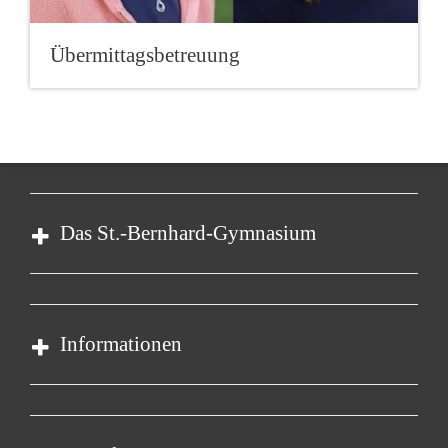
Übermittagsbetreuung
Das St.-Bernhard-Gymnasium
Schulprofil
Anmeldung
Informationen
Beratungsangebote
Downloads
Termine
Aktuelle Nachrichten