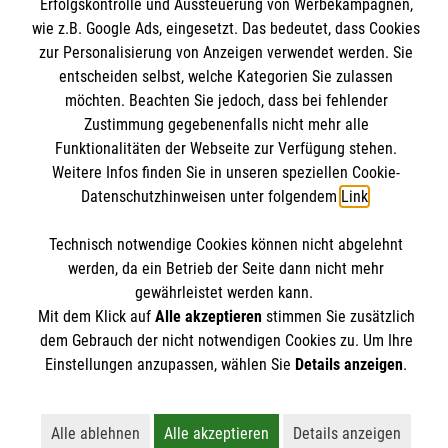
Erfolgskontrolle und Aussteuerung von Werbekampagnen,
wie z.B. Google Ads, eingesetzt. Das bedeutet, dass Cookies
Das St.-Bernhard-Gymnasium
zur Personalisierung von Anzeigen verwendet werden. Sie
entscheiden selbst, welche Kategorien Sie zulassen
möchten. Beachten Sie jedoch, dass bei fehlender
Schulprofil
Zustimmung gegebenenfalls nicht mehr alle
Anmeldung
Informationen
Funktionalitäten der Webseite zur Verfügung stehen.
Beratungsangebote
Weitere Infos finden Sie in unseren speziellen Cookie-
Datenschutzhinweisen unter folgendem
Link
.
Downloads
Termine
Technisch notwendige Cookies können nicht abgelehnt
Aktuelle Nachrichten
Kontakt
werden, da ein Betrieb der Seite dann nicht mehr
gewährleistet werden kann.
Impressum
Mit dem Klick auf
Alle akzeptieren
stimmen Sie zusätzlich
St.-Bernhard-Gymnasium
Datenschutzerklärung
dem Gebrauch der nicht notwendigen Cookies zu. Um Ihre
Albert-Oetker-Str. 98-100
Einstellungen anzupassen, wählen Sie
Details anzeigen
.
Compliance
Spendenkonto
47877 Willich
Institutionelles Schutzkonzept
Alle ablehnen
Alle akzeptieren
Details anzeigen
Empfänger: Förderverein St. Bernhard-