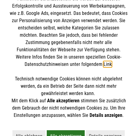
Erfolgskontrolle und Aussteuerung von Werbekampagnen,
wie z.B. Google Ads, eingesetzt. Das bedeutet, dass Cookies
Das St.-Bernhard-Gymnasium
zur Personalisierung von Anzeigen verwendet werden. Sie
entscheiden selbst, welche Kategorien Sie zulassen
möchten. Beachten Sie jedoch, dass bei fehlender
Schulprofil
Zustimmung gegebenenfalls nicht mehr alle
Anmeldung
Informationen
Funktionalitäten der Webseite zur Verfügung stehen.
Beratungsangebote
Weitere Infos finden Sie in unseren speziellen Cookie-
Datenschutzhinweisen unter folgendem
Link
.
Downloads
Termine
Technisch notwendige Cookies können nicht abgelehnt
Aktuelle Nachrichten
Kontakt
werden, da ein Betrieb der Seite dann nicht mehr
gewährleistet werden kann.
Impressum
Mit dem Klick auf
Alle akzeptieren
stimmen Sie zusätzlich
St.-Bernhard-Gymnasium
Datenschutzerklärung
dem Gebrauch der nicht notwendigen Cookies zu. Um Ihre
Albert-Oetker-Str. 98-100
Compliance
Einstellungen anzupassen, wählen Sie
Details anzeigen
.
Spendenkonto
47877 Willich
Institutionelles Schutzkonzept