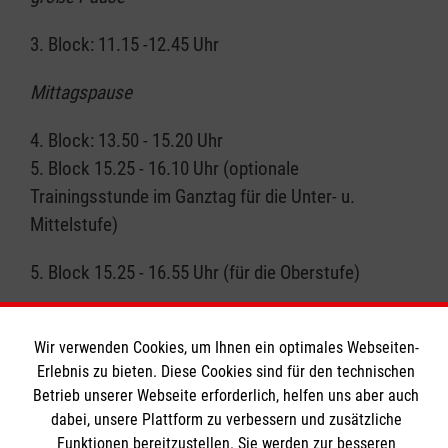
3. Block: 11.15 -12.45 Uhr
Mittagspause
4. Block: 13.50 - 15.20 Uhr
5. Block 15.25 - 16.10 Uhr (optionale
Trainingsstunde im Ganztag für die Unter- u.
Mittelstufe)
5. Block 15.25 - 16.55 Uhr (für die Oberstufe)
Für die Oberstufe beginnt der 4.Block am Dienstag
und Freitag um 13.15 Uhr und endet um 14.45 Uhr.
Wir verwenden Cookies, um Ihnen ein optimales Webseiten-
Erlebnis zu bieten. Diese Cookies sind für den technischen
Betrieb unserer Webseite erforderlich, helfen uns aber auch
dabei, unsere Plattform zu verbessern und zusätzliche
Funktionen bereitzustellen. Sie werden zur besseren