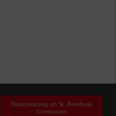
Handynutzung am St.-Bernhard-
Gymnasium