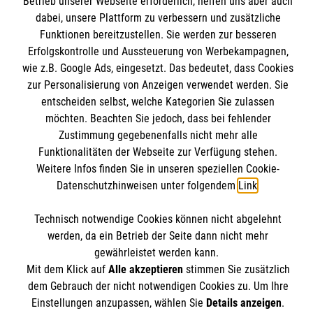
Betrieb unserer Webseite erforderlich, helfen uns aber auch
dabei, unsere Plattform zu verbessern und zusätzliche
Funktionen bereitzustellen. Sie werden zur besseren
Erfolgskontrolle und Aussteuerung von Werbekampagnen,
Das St.-Bernhard-Gymnasium
wie z.B. Google Ads, eingesetzt. Das bedeutet, dass Cookies
zur Personalisierung von Anzeigen verwendet werden. Sie
entscheiden selbst, welche Kategorien Sie zulassen
Schulprofil
möchten. Beachten Sie jedoch, dass bei fehlender
Anmeldung
Zustimmung gegebenenfalls nicht mehr alle
Informationen
Funktionalitäten der Webseite zur Verfügung stehen.
Beratungsangebote
Weitere Infos finden Sie in unseren speziellen Cookie-
Downloads
Datenschutzhinweisen unter folgendem
Link
.
Termine
Aktuelle Nachrichten
Kontakt
Technisch notwendige Cookies können nicht abgelehnt
werden, da ein Betrieb der Seite dann nicht mehr
Impressum
gewährleistet werden kann.
St.-Bernhard-Gymnasium
Datenschutzerklärung
Mit dem Klick auf
Alle akzeptieren
stimmen Sie zusätzlich
dem Gebrauch der nicht notwendigen Cookies zu. Um Ihre
Albert-Oetker-Str. 98-100
Compliance
Spendenkonto
Einstellungen anzupassen, wählen Sie
Details anzeigen
.
47877 Willich