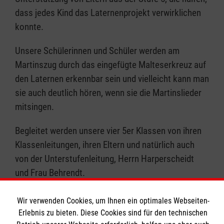
dass jedes Kind das Laternenprojekt verwirklichen
konnte.
Unsere Schülerinnen und Schüler werden am
Martinszug durch das eingefügte Malteserkreuz auf
den Laternen erkennbar sein und vielleicht kann man
sie auch deutlich hören, wenn sie die Martinslieder
mitsingen.
Begleitet werden unsere vier 5er Klassen von ihren
Klassenleitungen, ihren Eltern und natürlich auch
von der Unterstufenleitung, Herrn Harperscheidt
und Frau Behrendt.
Wir verwenden Cookies, um Ihnen ein optimales Webseiten-
Erlebnis zu bieten. Diese Cookies sind für den technischen