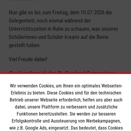
Nun gibt es bis zum Freitag, dem 10.07.2026 die
Gelegenheit, noch einmal während der
Unterrichtszeiten in Ruhe zu schauen, was unserer
Schülerinnen und Schüler kreativ auf die Beine
gestellt haben.
Viel Freude dabei!
Der Kunstbereich des St.-Bernhard-Gymnasiums
Wir verwenden Cookies, um Ihnen ein optimales Webseiten-
Erlebnis zu bieten. Diese Cookies sind für den technischen
Betrieb unserer Webseite erforderlich, helfen uns aber auch
dabei, unsere Plattform zu verbessern und zusätzliche
Funktionen bereitzustellen. Sie werden zur besseren
Erfolgskontrolle und Aussteuerung von Werbekampagnen,
wie z.B. Google Ads, eingesetzt. Das bedeutet, dass Cookies
Das St.-Bernhard-Gymnasium