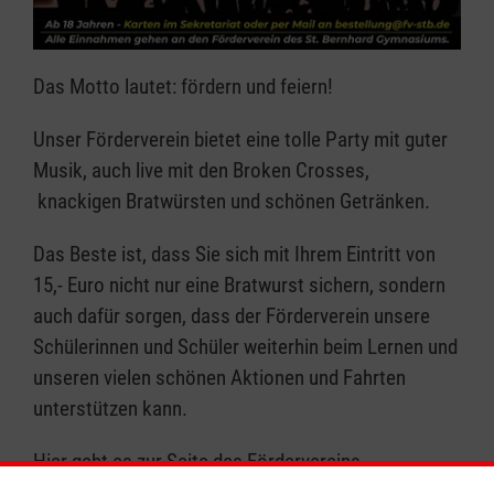
Das Motto lautet: fördern und feiern!
Unser Förderverein bietet eine tolle Party mit guter
Musik, auch live mit den Broken Crosses,
knackigen Bratwürsten und schönen Getränken.
Das Beste ist, dass Sie sich mit Ihrem Eintritt von
15,- Euro nicht nur eine Bratwurst sichern, sondern
auch dafür sorgen, dass der Förderverein unsere
Schülerinnen und Schüler weiterhin beim Lernen und
unseren vielen schönen Aktionen und Fahrten
unterstützen kann.
Hier geht es zur Seite des Fördervereins.