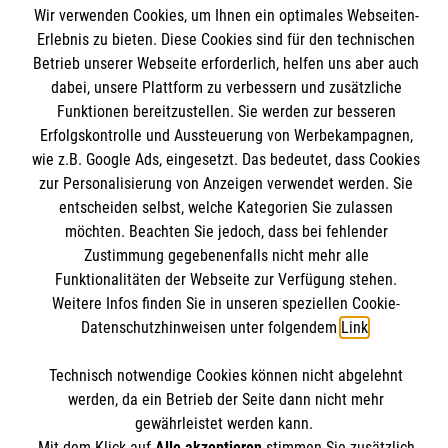
Wir verwenden Cookies, um Ihnen ein optimales Webseiten-
Erlebnis zu bieten. Diese Cookies sind für den technischen
Betrieb unserer Webseite erforderlich, helfen uns aber auch
dabei, unsere Plattform zu verbessern und zusätzliche
Funktionen bereitzustellen. Sie werden zur besseren
Erfolgskontrolle und Aussteuerung von Werbekampagnen,
Das St.-Bernhard-Gymnasium
wie z.B. Google Ads, eingesetzt. Das bedeutet, dass Cookies
zur Personalisierung von Anzeigen verwendet werden. Sie
entscheiden selbst, welche Kategorien Sie zulassen
möchten. Beachten Sie jedoch, dass bei fehlender
Schulprofil
Zustimmung gegebenenfalls nicht mehr alle
Anmeldung
Informationen
Funktionalitäten der Webseite zur Verfügung stehen.
Beratungsangebote
Weitere Infos finden Sie in unseren speziellen Cookie-
Downloads
Datenschutzhinweisen unter folgendem
Link
.
Termine
Aktuelle Nachrichten
Technisch notwendige Cookies können nicht abgelehnt
Kontakt
werden, da ein Betrieb der Seite dann nicht mehr
gewährleistet werden kann.
Impressum
Mit dem Klick auf
Alle akzeptieren
stimmen Sie zusätzlich