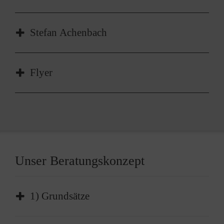
Medienkompetenz, systemische Beratung
Stefan Achenbach
Lernberatung, Prüfungsangst, Depression, Tod
Flyer
und Trauer
Flyer des Beratungsteams
Unser Beratungskonzept
1) Grundsätze