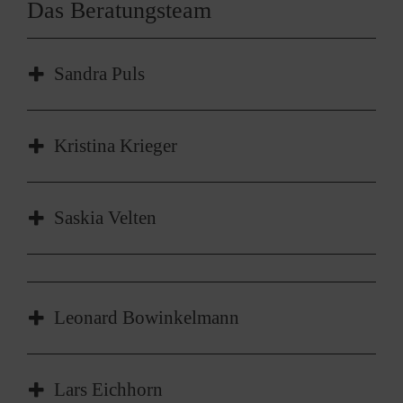
Das Beratungsteam
Sandra Puls
Schulpsychologin
Kristina Krieger
Einzel- und kollegiale Fallberatung,
Saskia Velten
Präventionsprojekte mit externen Partnern,
interne Koordination
Präventionsprojekte mit externen Partnern,
Prüfungsangst, Depression, Tod und Trauer
Leonard Bowinkelmann
Suchtprävention
Lars Eichhorn