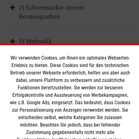
Beratung bedeutet inner- und außerschulische
2) Schwerpunkte unserer
Verzahnung mit Lehrerinnen und Lehrern,
Beratungsarbeit
Seelsorgern, Eltern, Behörden wie Jugendamt
u.a. Beratungseinrichtungen.
alle Facetten der Sucht wie z.B. illegale
Die Beratung hat immer Vorrang vor anderen
3) Methodik
Drogen, Rauchen und Alkohol, Spiel- und
schulischen Prozessen.
Magersucht u.v.a.m.
Der Mensch steht im Mittelpunkt. Ziel ist die
Wir verwenden Cookies, um Ihnen ein optimales Webseiten-
Konstruktive Gespräche auf der Basis des
der unreflektierte Umgang mit den so
Schaffung bzw. Aufrechterhaltung eines
Erlebnis zu bieten. Diese Cookies sind für den technischen
aktiven Zuhörens (geltend für alle
genannten neuen Medien
Betrieb unserer Webseite erforderlich, helfen uns aber auch
Klimas des gegenseitigen Respekts und der
Schwerpunkte). Flexibler und individueller
dabei, unsere Plattform zu verbessern und zusätzliche
Gewalt und Mobbing (auch Cyber-
gegenseitigen Wertschätzung.
Funktionen bereitzustellen. Sie werden zur besseren
Einsatz von Methoden, wie z.B. den
Mobbing)
Probleme und Konflikte sehen wir als
Erfolgskontrolle und Aussteuerung von Werbekampagnen,
systemischen Ansatz, in dem die Schülerinnen
sexueller Missbrauch
Das St.-Bernhard-Gymnasium
Warnsignale und Chancen zur Veränderung.
wie z.B. Google Ads, eingesetzt. Das bedeutet, dass Cookies
und Schüler in ihrem System von sozialen
Lern- und Konzentrationsschwierigkeiten
zur Personalisierung von Anzeigen verwendet werden. Sie
Beziehungen betrachtet werden.
Diagnostik
entscheiden selbst, welche Kategorien Sie zulassen
Schulprofil
möchten. Beachten Sie jedoch, dass bei fehlender
Prozessorientiert Hilfe zur Selbsthilfe. Die
Anmeldung
Zustimmung gegebenenfalls nicht mehr alle
Informationen
Anwendung der Anti-Bullying-Strategie bei